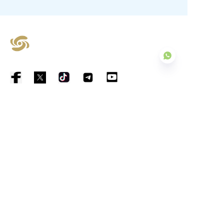
JP
elvis@guohaosupplychain.com
christine@guohaosupplychain.com
追加：部屋704、A1ブロック、パールリ
バー