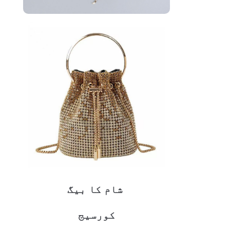
شام کا بیگ
کورسیج