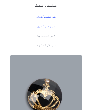
پلیس میٹ
مزید پڑھیں
مزید پڑھیں
گھر کی سجاوٹ
سینڈل کے لیے