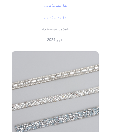
مزید پڑھیں
مزید پڑھیں
کپڑوں کی سجاوٹ
2024 نیو