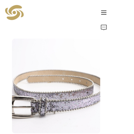
گھر
مصنوعات
خبریں
رابطہ