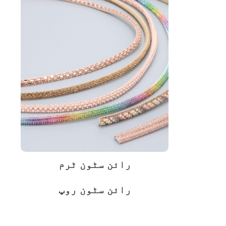
رائن سٹون ٹرم
رائن سٹون روپ