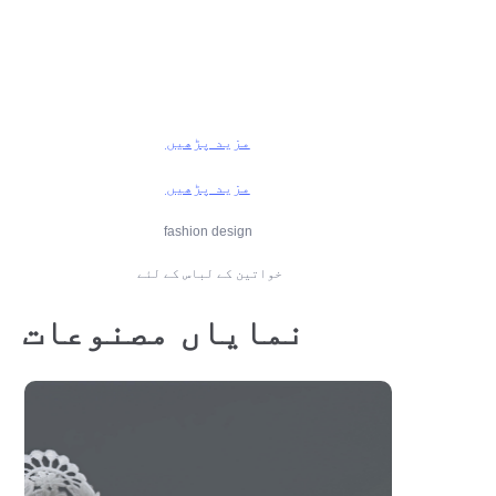
مزید پڑھیں
مزید پڑھیں
fashion design
خواتین کے لباس کے لئے
نمایاں مصنوعات