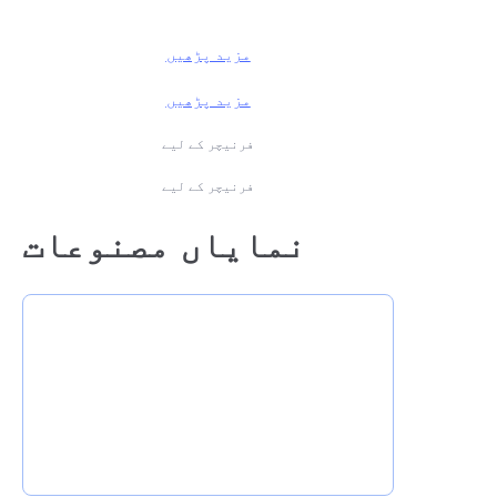
مزید پڑھیں
مزید پڑھیں
فرنیچر کے لیے
فرنیچر کے لیے
نمایاں مصنوعات