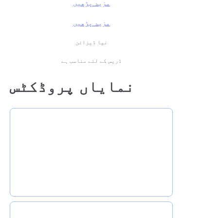
مزید پڑھیں
مزید پڑھیں
نیا ڈیزائن
ڈریس کے لئے مناسب ہے
نمایاں پروڈکٹس