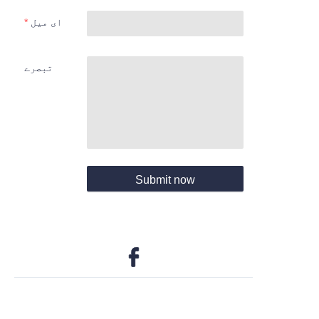
ای میل
تبصرے
Submit now